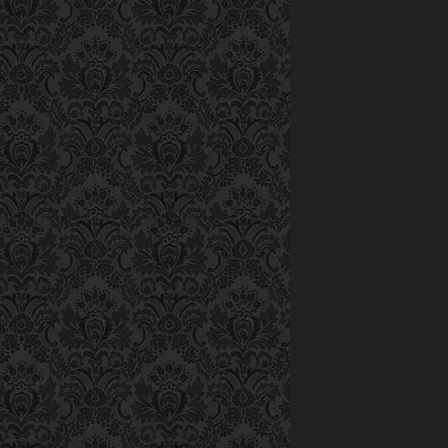
Album
–
– 
Sách
–
số
M
DI