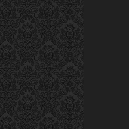
yêu. Đến bây giờ
20 ca khúc. Nhữ
do anh thể hiện 
NSND Thu Hiền
Uyên, Thúy Nộ
NSND Thu Hiề
Năm 2007, thấy 
và có tác phẩm 
Trường Sơn, m
ĐH Nghệ thuật
Hội nhạc sĩ Hà 
chối “tớ không p
những người bạ
anh không làm t
làm hộ. Sau đó
việc kí giấy tờ
năm là