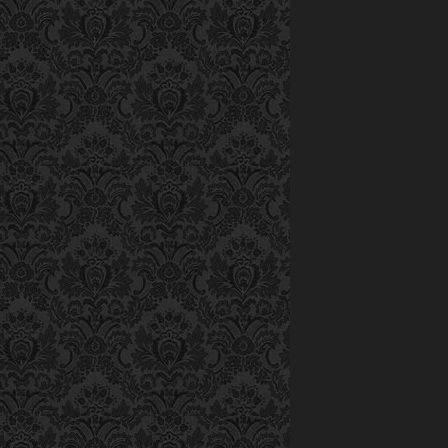
công việc, hay
văn nhiều hơn.
tình được, làm
“Những lúc bu
động viên mình,
mà mọi khó khă
nhạc cũng mang
người yêu quý mì
cho mình dễ thư
Giải
thưởng
di
đ
–
t