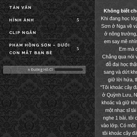
TẢN VĂN
Không biết ch
Khi đang học lớ
HÌNH ẢNH
Sơn ở Nga về và
CLIP NGẮN
ở nông trường
em say mê nhìn
PHẠM HỒNG SƠN – DƯỚI
Em mà đ
CON MẮT BẠN BÈ
Chẳng qua nói
đỗ đại học thậ
 Cu Ba Trên Đường Hồ Chí Minh
sang và dứt kh
giữ lời hứa, 
“Tôi khoác cây đ
ở Quỳnh Lưu, Ng
khoác và giữ kh
một nhạc sĩ tà
nghe 1 bài, tôi
vào lớp. Có một a
tôi khoác cây đ