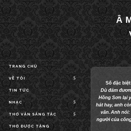
Â
TRANG CHỦ
VỀ TÔI
Số đặc biệt
Dù đảm đương
TIN TỨC
Hồng Sơn lại 
NHẠC
hát hay, anh còn
văn. Anh nói:
THƠ VĂN SÁNG TÁC
người của công
THƠ ĐƯỢC TẶNG