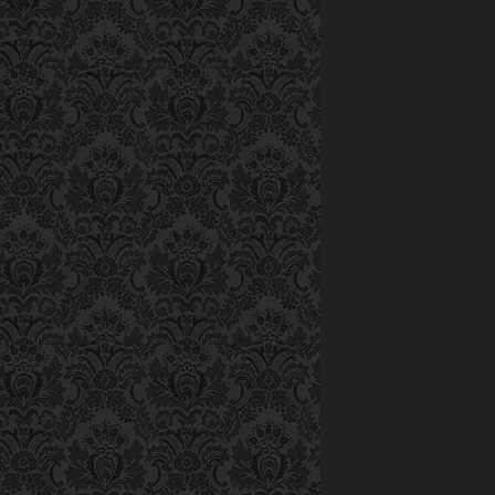
Phạm Hồng Sơn
Văn Cao. Khoản
thuật văn hóa 
tịch hội: Nhạc 
được vào Tây Ng
viên của hội làm
Nội và có điều 
chồng nhạc sĩ 
chồn
“Khi ra Hà Nội 
ông yếu lắm rồ
cơm mà ăn bánh
ơn, nói là sức 
đi. Ngày đó, n
hát, những bản 
Phạm Hồng Sơn
chức Rạng ngời