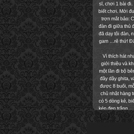
sĩ, chơi 1 bài đi
biết chơi. Mới 
trợn mắt bảo: 
đàn đi giữa thủ 
đã dạy tôi đàn, 
gam …rê thứ! Đấ
Vì thích hát n
giới thiệu và k
một lần đi bộ b
đây dậy ghita, v
được 8 buổi, mỗ
chủ nhật hàng t
có 5 dòng kẻ, biế
kép đen trắng… 
bài L
M