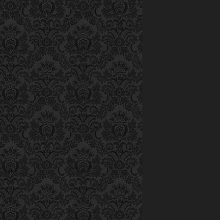
Do đi lại xa xôi
khăn, nên Phạm
nhà tự học. Th
Về thanh nhạc
Anh nghe qua ra
hát của Kiều 
mình thích bài h
thế tôi tự tập,
những người t
luyến láy thế nào
Có giọng hát 
Phạm Hồng Sơn c
bài hát hội diễ
Năm 1980, anh 
thống sinh viên