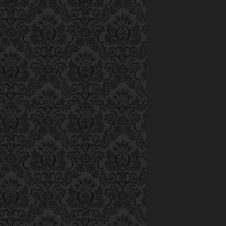
cho hội diễn 
100 đồng, so vớ
“Có một lần ngồ
mấy tứ thơ nảy
cạnh, tôi dùng 
Viết hết bàn nà
Học thuộc rồi về
bài
Những năm sau
nhạc, nhưng lúc
bạn này bạn ki
Kon Tum năm nà
cao anh đã sán
Lần nà
Thế rồi, nhữn
nước, đã giúp 
bản nhạc ca n