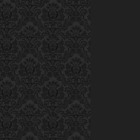
Tuyên. Trong giớ
Thuyên, NSND
anh chơi với N
lần đi nhậu cùn
thua anh Sơn”. 
còn dặn: Giọng
Sơn cố gắng giữ
tôi bảo, mình cứ 
Có chất nghệ
Với Phạm Hồng 
thấm thía và dà
dân ca. Có khỏe
núi rừng. Có vờ
đặc biệt là có
Phạm Hồng Sơn b