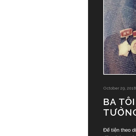
October 29, 2018
BA TÔ
TƯỞN
Để tiện theo d