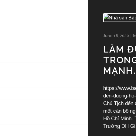
June 18, 2020
I
LÀM Đ
TRONG
MẠNH.
TRANG CHỦ
VỀ TÔI
https://www.b
TIN TỨC
den-duong-ho-
Chủ Tịch đến 
NHẠC
một cán bộ ng
Hồ Chí Minh. 
THƠ VĂN SÁNG TÁC
Trường ĐH Gia
THƠ ĐƯỢC TẶNG