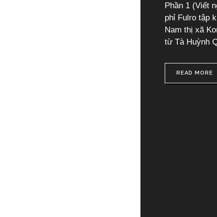
Phần 1 (Viết 
phỉ Fulro tập 
Nam thị xã Ko
từ Tà Huỳnh Q
READ MORE