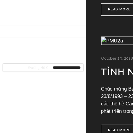
TẢN VĂN
READ MORE
HÌNH ẢNH
CLIP NGẮN
PHẠM HỒNG SƠN – DƯỚI
CON MẮT BẠN BÈ
October 29, 2018
n Cu Ba Trên Đường Hồ Chí Minh
TÌNH 
Chúc mừng Ba
23/8/1993 – 23
các thế hệ Cá
phát triển tron
READ MORE