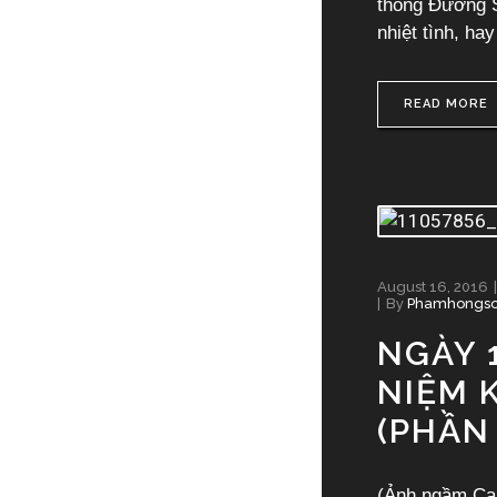
thông Đường S
nhiệt tình, hay
READ MORE
August 16, 2016
By
Phamhongs
NGÀY 
NIỆM 
(PHẦN 
(Ảnh ngầm Ca 