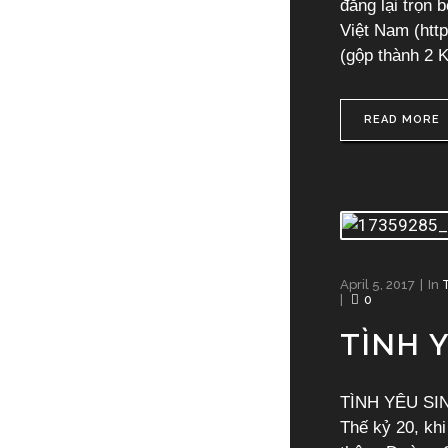
đăng lại trọn 
Việt Nam (htt
(gộp thành 2 K
READ MORE
April 5, 2017
In
0
TÌNH 
TÌNH YÊU SIN
Thế kỷ 20, khi