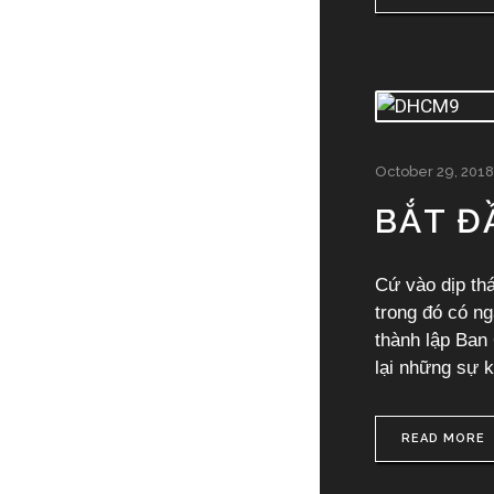
October 29, 2018
BẮT Đ
Cứ vào dịp th
trong đó có n
thành lập Ban
lại những sự k
READ MORE