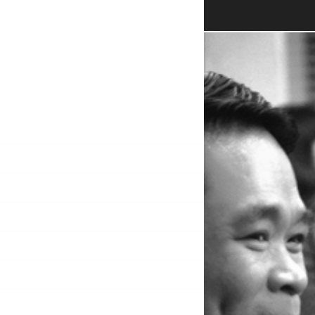
TRANG CHỦ
VỀ TÔI
TIN TỨC
NHẠC
THƠ VĂN SÁNG TÁC
THƠ ĐƯỢC TẶNG