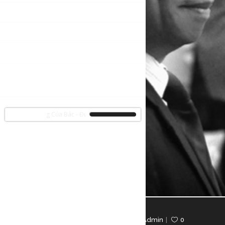
TẢN VĂN
HÌNH ẢNH
CLIP NGẮN
PHẠM HỒNG SƠN – DƯỚI
CON MẮT BẠN BÈ
ne Con Đường Của Bác - Đường Hồ Chí Minh
January 9, 2017
In
Tin Tức
By
Wp-Admin
0