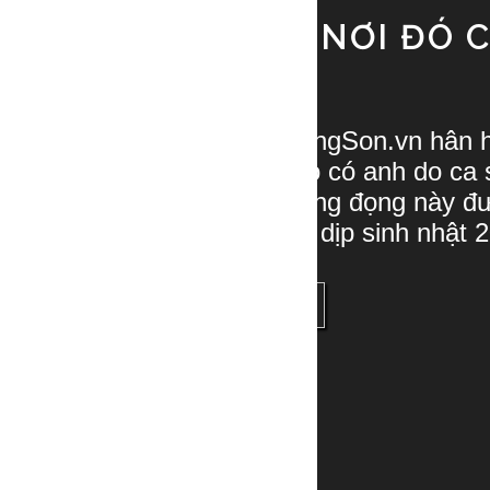
CA KHÚC MỚI: NƠI ĐÓ 
ANH SAO MAI
BQT website PhamHongSon.vn hân hạ
độc giả ca khúc Nơi đó có anh do ca 
Nhạc phẩm đặc biệt lắng đọng này đ
Phạm Hồng Sơn nhân dịp sinh nhật 2
READ MORE
SHARE