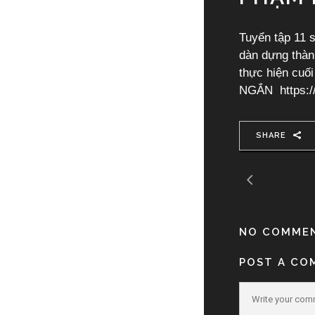
Tuyển tập 11 
dàn dựng thà
thực hiện cuố
NGẮN https:/
SHARE
NO COMME
POST A CO