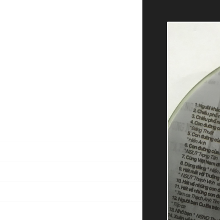
TRANG CHỦ
VỀ TÔI
TIN TỨC
NHẠC
THƠ VĂN SÁNG TÁC
THƠ ĐƯỢC TẶNG