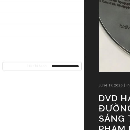
TẢN VĂN
HÌNH ẢNH
CLIP NGẮN
PHẠM HỒNG SƠN – DƯỚI
CON MẮT BẠN BÈ
 Trên Đường Hồ Chí Minh
June 17, 2020
I
DVD H
ĐƯỜNG
SÁNG 
PHẠM 