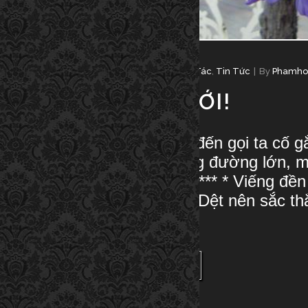
July 31, 2019
In
2013
,
Thơ Văn Sáng Tác
,
Tin Tức
By
Phamho
CHÀO XUÂN MỚI!
Chào Xuân mới Xuân đến gọi ta cố g
vững chí bền.Nối thông đường lớn, 
tôi quyết tiến lên. ***** *** * Viếng
Xuân hát với hoa Đào Dệt nên sắc t
Tiếng...
READ MORE
SHARE