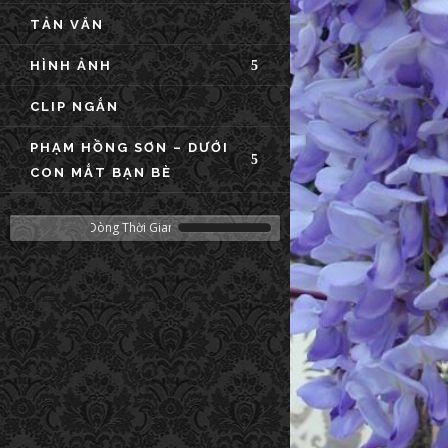
TẢN VĂN
HÌNH ẢNH
CLIP NGẮN
PHẠM HỒNG SƠN – DƯỚI
CON MẮT BẠN BÈ
 - Nhóm Dòng Thời Gian